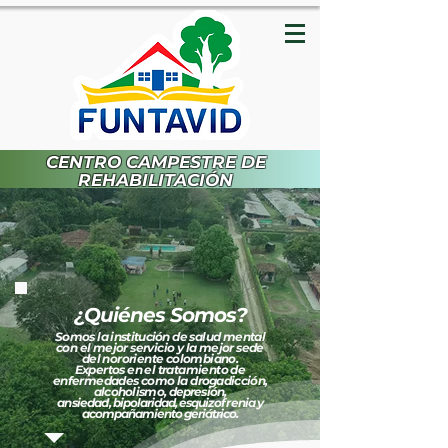
CENTRO CAMPESTRE DE
REHABILITACIÓN
¿Quiénes Somos?
Somos la
institución
de salud mental
con el mejor servicio y la mejor sede
del nororiente colombiano.
Expertos en el tratamiento de
enfermedades como la
drogadicción,
alcoholismo,
depresión
,
ansiedad,
bipolaridad, esquizofrenia y
acompañamiento geriátrico.