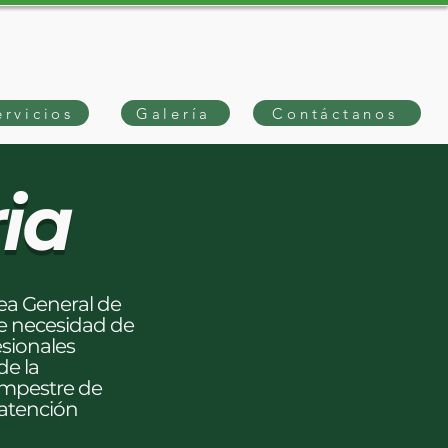
ervicios
Galería
Contáctanos
ria
ea General de
e necesidad de
sionales
de la
ampestre de
 atención