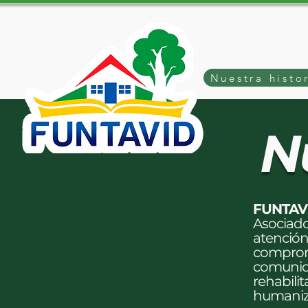
Nuestra histo
​N
FUNTAV
Asociado
atención
comprome
comunida
rehabili
humaniz