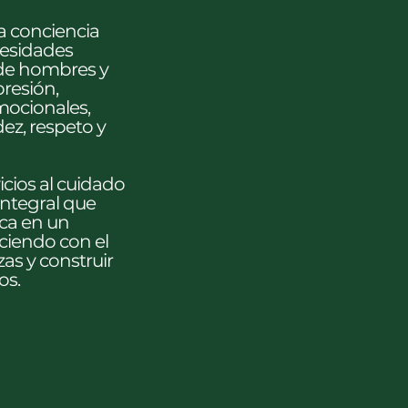
a conciencia
cesidades
 de hombres y
resión,
mocionales,
ez, respeto y
cios al cuidado
integral que
ica en un
ciendo con el
as y construir
os.