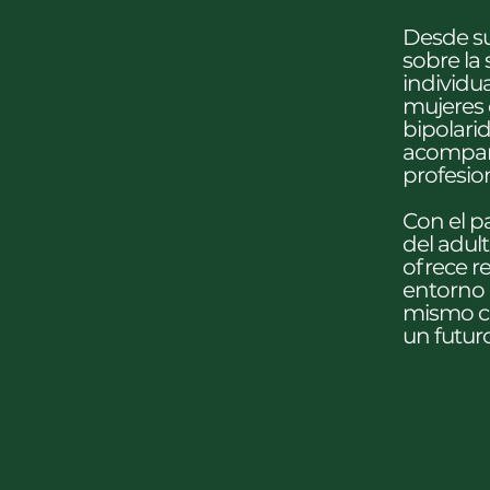
Desde su
sobre la
individu
mujeres 
bipolari
acompañá
profesio
Con el p
del adul
ofrece re
entorno 
mismo co
un futur